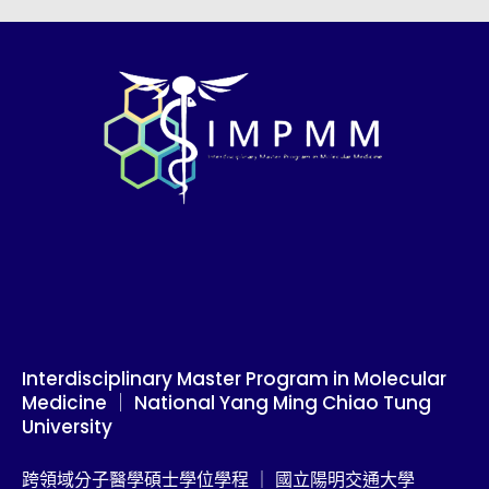
Skip
to
content
Interdisciplinary Master Program in Molecular
Medicine ｜ National Yang Ming Chiao Tung
University
跨領域分子醫學碩士學位學程 ｜ 國立陽明交通大學